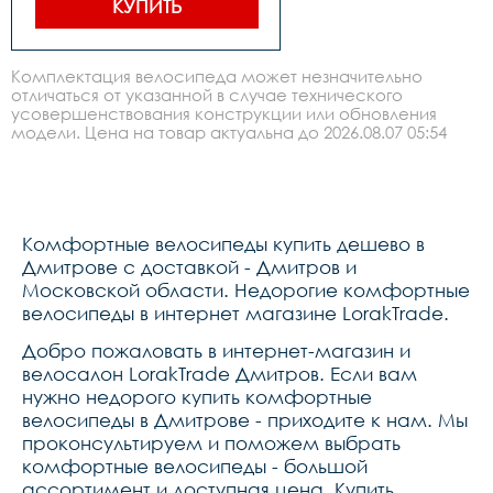
КУПИТЬ
переключатель shimano rd-
m310 altus,передний 
тормоз tektro m285 hydr. 
disc 160 
Комплектация велосипеда может незначительно
гидравлический,задний 
отличаться от указанной в случае технического
тормоз tektro m285 hydr. 
усовершенствования конструкции или обновления
disc 160 гидравлический 
,манетки shimano-
модели. Цена на товар актуальна до 2026.08.07 05:54
m315,шатуны prowheel 
alloy 283848 
170mm,каретка neco 910 
картридж,задние звезды 
shimano hg200-8 
кассета,втулки на 
Комфортные велосипеды купить дешево в
промах,покрышки 
chaoyang 28*1.75 
Дмитрове с доставкой - Дмитров и
h5113,обода двойной da-
Московской области. Недорогие комфортные
18 28,цепьkmc z8,руль lorak 
велосипеды в интернет магазине LorakTrade.
alloy 640w,вынос tds-zoom 
регулируемый по 
углу,подседельный штырь 
Добро пожаловать в интернет-магазин и
lorak alloy 
велосалон LorakTrade Дмитров. Если вам
27.2*300mm,рулевая 
нужно недорого купить комфортные
колонка neco,седло lorak 
6752,педали alloy 976
велосипеды в Дмитрове - приходите к нам. Мы
проконсультируем и поможем выбрать
комфортные велосипеды - большой
ассортимент и доступная цена. Купить