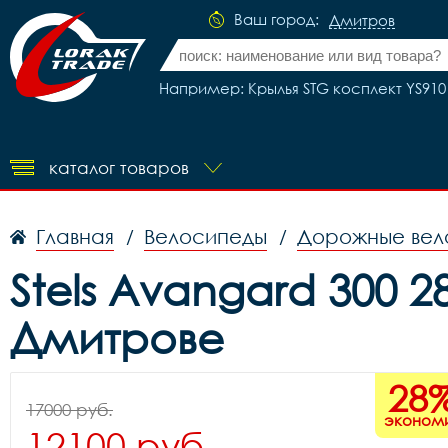
Ваш город:
Дмитров
Например: Крылья STG косплект YS910 
каталог товаров
Главная
Велосипеды
Дорожные вел
/
/
Stels Avangard 300 
Дмитрове
28
17000 руб.
эконом
12100 руб.