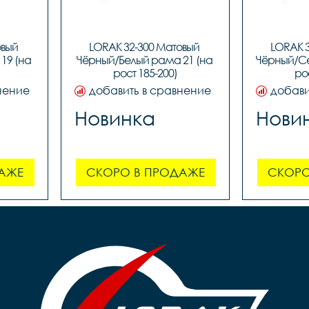
вый 
LORAK 32-300 Матовый 
LORAK 3
9 (на 
Чёрный/Белый рама 21 (на 
Чёрный/Се
рост 185-200)
ро
нение
добавить в сравнение
добави
Новинка
Нови
АЖЕ
СКОРО В ПРОДАЖЕ
СКОРО