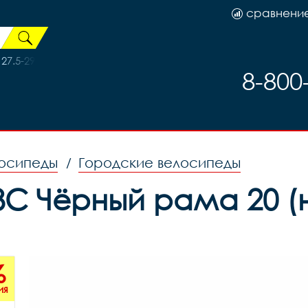
сравнени
27.5-29 X94992
8-800
осипеды
Городские велосипеды
/
28C Чёрный рама 20 (н
%
ия