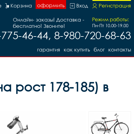
оформить
е
Корзина
Вход
Регистрация
Онлайн- заказы! Доставка -
Режим работы:
бесплатно! Звоните!
Пн-Пт 10.00-19.00
-775-46-44, 8-980-720-68-63
гарантия
как купить
блог
контакты
а рост 178-185) в